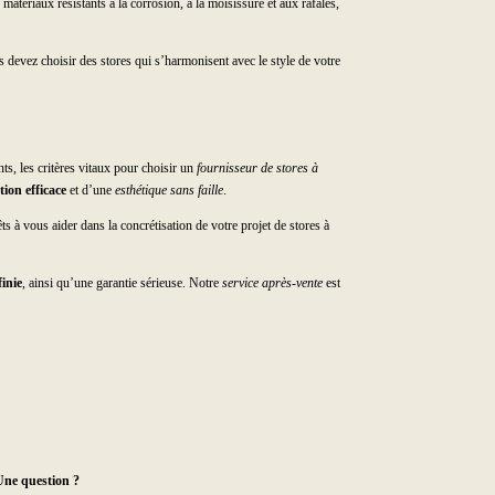
 matériaux résistants à la corrosion, à la moisissure et aux rafales,
us devez choisir des stores qui s’harmonisent avec le style de votre
nts, les critères vitaux pour choisir un
fournisseur de stores à
tion efficace
et d’une
esthétique sans faille
.
 à vous aider dans la concrétisation de votre projet de stores à
finie
, ainsi qu’une garantie sérieuse. Notre
service après-vente
est
Une question ?