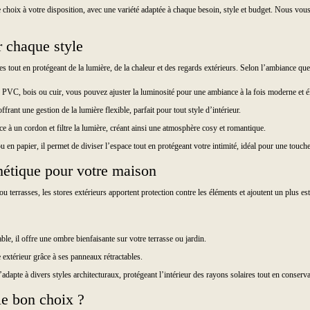
choix à votre disposition, avec une variété adaptée à chaque besoin, style et budget. Nous vous g
r chaque style
es tout en protégeant de la lumière, de la chaleur et des regards extérieurs. Selon l’ambiance qu
 PVC, bois ou cuir, vous pouvez ajuster la luminosité pour une ambiance à la fois moderne et é
ffrant une gestion de la lumière flexible, parfait pour tout style d’intérieur.
râce à un cordon et filtre la lumière, créant ainsi une atmosphère cosy et romantique.
en papier, il permet de diviser l’espace tout en protégeant votre intimité, idéal pour une touche
thétique pour votre maison
ou terrasses, les stores extérieurs apportent protection contre les éléments et ajoutent un plus es
able, il offre une ombre bienfaisante sur votre terrasse ou jardin.
e extérieur grâce à ses panneaux rétractables.
s’adapte à divers styles architecturaux, protégeant l’intérieur des rayons solaires tout en conserva
le bon choix ?