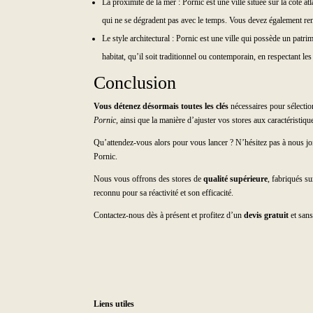
La proximité de la mer : Pornic est une ville située sur la côte a
qui ne se dégradent pas avec le temps. Vous devez également renf
Le style architectural : Pornic est une ville qui possède un patr
habitat, qu’il soit traditionnel ou contemporain, en respectant les
Conclusion
Vous détenez désormais toutes les clés
nécessaires pour sélectio
Pornic
, ainsi que la manière d’ajuster vos stores aux caractéristi
Qu’attendez-vous alors pour vous lancer ? N’hésitez pas à nous jo
Pornic.
Nous vous offrons des stores de
qualité supérieure
, fabriqués s
reconnu pour sa réactivité et son efficacité.
Contactez-nous dès à présent et profitez d’un
devis gratuit
et sans
Liens utiles