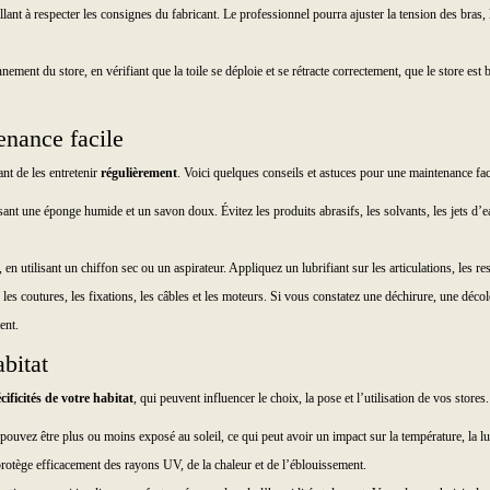
veillant à respecter les consignes du fabricant. Le professionnel pourra ajuster la tension des bras
onnement du store, en vérifiant que la toile se déploie et se rétracte correctement, que le store est
enance facile
ant de les entretenir
régulièrement
. Voici quelques conseils et astuces pour une maintenance faci
isant une éponge humide et un savon doux. Évitez les produits abrasifs, les solvants, les jets d’e
n utilisant un chiffon sec ou un aspirateur. Appliquez un lubrifiant sur les articulations, les ress
le, les coutures, les fixations, les câbles et les moteurs. Si vous constatez une déchirure, une d
ent.
abitat
cificités de votre habitat
, qui peuvent influencer le choix, la pose et l’utilisation de vos store
s pouvez être plus ou moins exposé au soleil, ce qui peut avoir un impact sur la température, la l
 protège efficacement des rayons UV, de la chaleur et de l’éblouissement.