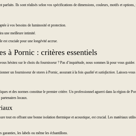
 parfaits. Ils sont réalisés selon vos spécifications de dimensions, couleurs, motifs et options,
aptée à vos besoins de luminosité et protection.
ra une meilleure intimité.
le est cruciale pour une longévité accrue.
s à Pornic : critères essentiels
 vous hésitez sur le choix du fournisseur ? Pas d’inquiétude, nous sommes là pour vous guider.
ionner un fournisseur de stores à Pornic, assurant à la fois
qualité
et
satisfaction
. Laissez-vous 
iques et des normes constitue le premier critère. Un professionnel aguerri dans la région de Po
 partenaires locaux.
riaux
usure tout en offrant une bonne isolation thermique et acoustique, est crucial. Les matériaux uti
es garanties, les labels ou même les échantillons.