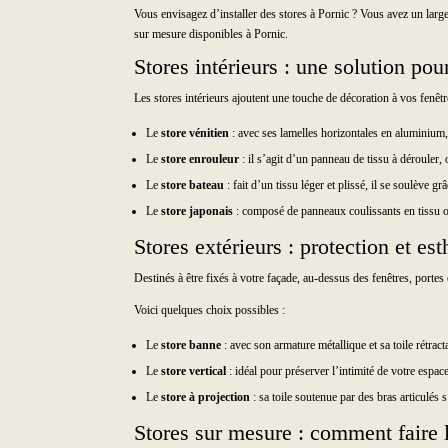
Vous envisagez d’installer des stores à Pornic ? Vous avez un large 
sur mesure disponibles à Pornic.
Stores intérieurs : une solution pou
Les stores intérieurs ajoutent une touche de décoration à vos fenêtr
Le
store vénitien
: avec ses lamelles horizontales en aluminium,
Le
store enrouleur
: il s’agit d’un panneau de tissu à dérouler, o
Le
store bateau
: fait d’un tissu léger et plissé, il se soulève g
Le
store japonais
: composé de panneaux coulissants en tissu ou 
Stores extérieurs : protection et es
Destinés à être fixés à votre façade, au-dessus des fenêtres, portes 
Voici quelques choix possibles :
Le
store banne
: avec son armature métallique et sa toile rétract
Le
store vertical
: idéal pour préserver l’intimité de votre espac
Le
store à projection
: sa toile soutenue par des bras articulés 
Stores sur mesure : comment faire 