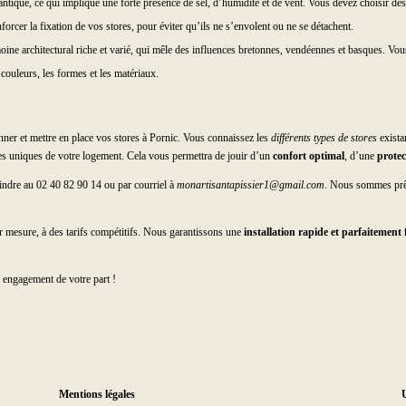
tlantique, ce qui implique une forte présence de sel, d’humidité et de vent. Vous devez choisir des
orcer la fixation de vos stores, pour éviter qu’ils ne s’envolent ou ne se détachent.
imoine architectural riche et varié, qui mêle des influences bretonnes, vendéennes et basques. Vo
 couleurs, les formes et les matériaux.
nner et mettre en place vos stores à Pornic. Vous connaissez les
différents types de stores
exista
ques uniques de votre logement. Cela vous permettra de jouir d’un
confort optimal
, d’une
protec
indre au 02 40 82 90 14 ou par courriel à
monartisantapissier1@gmail.com
. Nous sommes prêts
ur mesure, à des tarifs compétitifs. Nous garantissons une
installation rapide et parfaitement 
 engagement de votre part !
Mentions légales