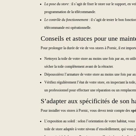
La pose du store
: il s’agit de fixer le store sur le support, en 
programmation de la télécommande.
Le contrôle du fonctionnement
: il s’agit de tester le bon foncti
télécommande est opérationnelle.
Conseils et astuces pour une maint
Pour prolonger la durée de vie de vos stores à Pornic, il est import
Nettoyez la toile de votre store au moins une fois par an, en util
sécher la toile complètement avant de la rétracter.
Dépoussiérez l’armature de votre store au moins une fois par an, e
Vérifiez régulièrement l’état de votre store, en inspectant la toi
un professionnel pour effectuer une réparation ou un remplacem
S’adapter aux spécificités de son h
Pour installer vos stores à Pornic, vous devez tenir compte des
spé
L’exposition au soleil : selon l’orientation de votre habitat, vou
toile de store adaptée à votre niveau d’ensoleillement, qui vous