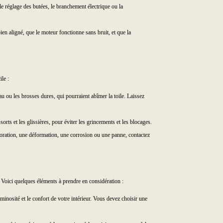
, le réglage des butées, le branchement électrique ou la
 bien aligné, que le moteur fonctionne sans bruit, et que la
le :
au ou les brosses dures, qui pourraient abîmer la toile. Laissez
orts et les glissières, pour éviter les grincements et les blocages.
écoloration, une déformation, une corrosion ou une panne, contactez
s. Voici quelques éléments à prendre en considération :
uminosité et le confort de votre intérieur. Vous devez choisir une