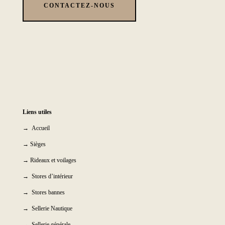
CONTACTEZ-NOUS
Liens utiles
→ Accueil
→ Sièges
→ Rideaux et voilages
→ Stores d’intérieur
→ Stores bannes
→ Sellerie Nautique
→ Sellerie générale